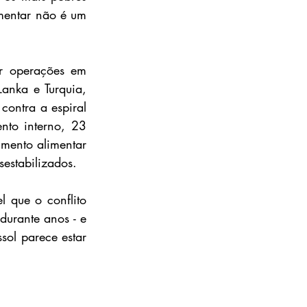
mentar não é um 
r operações em 
anka e Turquia, 
ontra a espiral 
nto interno, 23 
imento alimentar 
sestabilizados.
que o conflito 
urante anos - e 
ol parece estar 