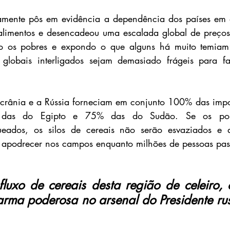
eamente pôs em evidência a dependência dos países em d
alimentos e desencadeou uma escalada global de preços,
o os pobres e expondo o que alguns há muito temiam:
s globais interligados sejam demasiado frágeis para fa
crânia e a Rússia forneciam em conjunto 100% das impor
das do Egipto e 75% das do Sudão. Se os porto
eados, os silos de cereais não serão esvaziados e a
 apodrecer nos campos enquanto milhões de pessoas pa
luxo de cereais desta região de celeiro, o
rma poderosa no arsenal do Presidente russ