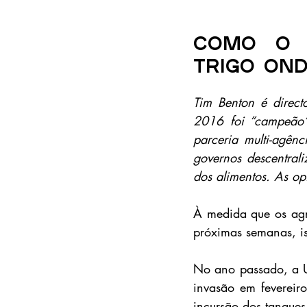
Como o 
trigo on
Tim Benton é direc
2016 foi “campeão”
parceria multi-agênc
governos descentrali
dos alimentos. As op
À medida que os agri
próximas semanas, is
No ano passado, a Uc
invasão em fevereiro
incursão dos tanques 