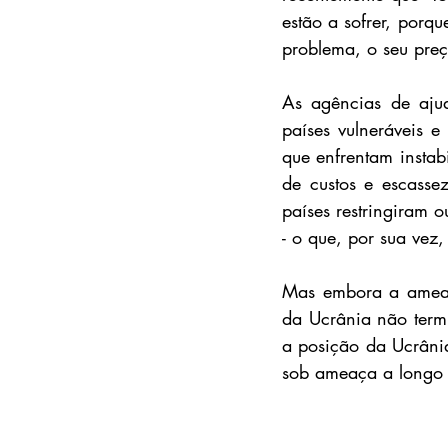
estão a sofrer, porq
problema, o seu pre
As agências de ajud
países vulneráveis e
que enfrentam instab
de custos e escasse
países restringiram o
- o que, por sua vez,
Mas embora a ameaça
da Ucrânia não termi
a posição da Ucrânia
sob ameaça a longo 