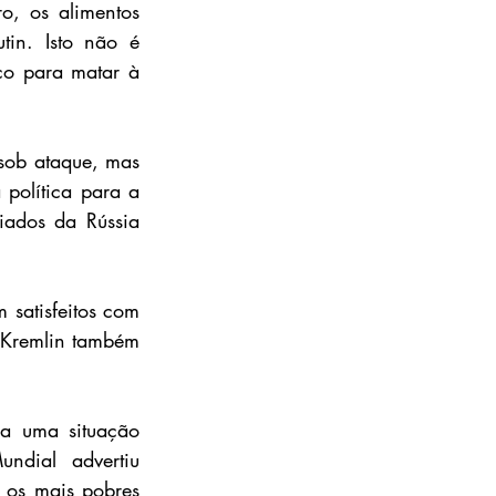
o, os alimentos 
in. Isto não é 
co para matar à 
sob ataque, mas 
política para a 
ados da Rússia 
satisfeitos com 
 Kremlin também 
a uma situação 
ndial advertiu 
os mais pobres 