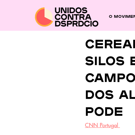
O Movime
Cerea
silos 
campos
dos a
pode
CNN Portugal 