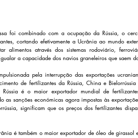
sa foi combinado com a ocupação da Rússia, o cerco
dantes, cortando efetivamente a Ucrânia ao mundo exteri
tar alimentos através dos sistemas rodoviário, ferroviár
gualar a capacidade dos navios graneleiros que saem do
impulsionada pela interrupção das exportações ucranian
cimento de fertilizantes da Rússia, China e Bielorrússia
Rússia é o maior exportador mundial de fertilizante
ndo as sanções económicas agora impostas às exportações d
rrússia, significam que os preços dos fertilizantes disp
rânia é também o maior exportador de óleo de girassol e