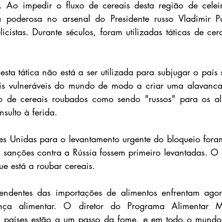
. Ao impedir o fluxo de cereais desta região de celeir
poderosa no arsenal do Presidente russo Vladimir Put
icistas. Durante séculos, foram utilizadas táticas de cer
sta tática não está a ser utilizada para subjugar o país 
ais vulneráveis do mundo de modo a criar uma alavanca 
o de cereais roubados como sendo "russos" para os ali
sulto à ferida.
 Unidas para o levantamento urgente do bloqueio foram 
 sanções contra a Rússia fossem primeiro levantadas. O
e está a roubar cereais.
ndentes das importações de alimentos enfrentam agor
ança alimentar. O diretor do Programa Alimentar Mu
 países estão a um passo da fome, e em todo o mundo 