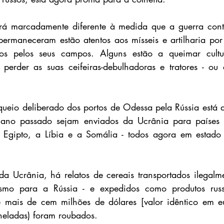
erá marcadamente diferente à medida que a guerra conti
permaneceram estão atentos aos mísseis e artilharia por 
os pelos seus campos. Alguns estão a queimar cultu
perder as suas ceifeiras-debulhadoras e tratores - ou 
queio deliberado dos portos de Odessa pela Rússia está a
 ano passado sejam enviados da Ucrânia para países 
Egipto, a Líbia e a Somália - todos agora em estado 
 Ucrânia, há relatos de cereais transportados ilegalme
mo para a Rússia - e expedidos como produtos russ
 mais de cem milhões de dólares [valor idêntico em eur
neladas) foram roubados.