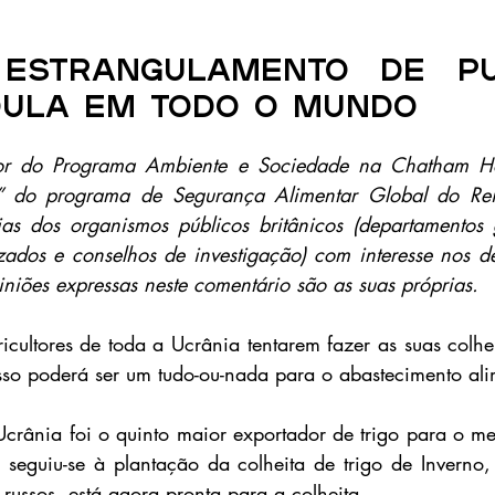
estrangulamento de Put
dula em todo o mundo
tor do Programa Ambiente e Sociedade na Chatham H
 do programa de Segurança Alimentar Global do Rei
ias dos organismos públicos britânicos (departamentos 
zados e conselhos de investigação) com interesse nos de
iniões expressas neste comentário são as suas próprias.
cultores de toda a Ucrânia tentarem fazer as suas colheit
so poderá ser um tudo-ou-nada para o abastecimento ali
rânia foi o quinto maior exportador de trigo para o me
 seguiu-se à plantação da colheita de trigo de Inverno,
russos, está agora pronta para a colheita.