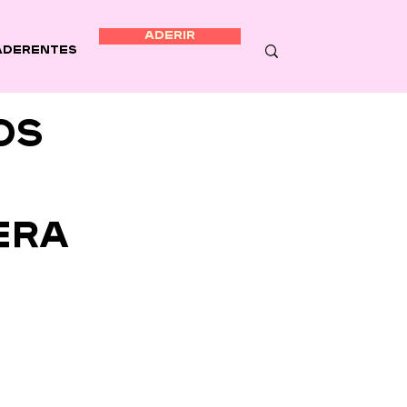
ADERIR
Aderentes
os
era