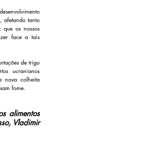
esenvolvimento 
 afetando tanto 
 que os nossos 
zer face a tais 
tações de trigo 
s ucranianos 
 nova colheita 
ssam fome.
s alimentos 
o, Vladimir 