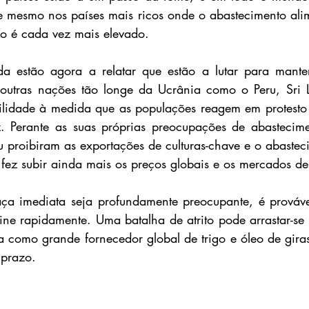
ue mesmo nos países mais ricos onde o abastecimento ali
ço é cada vez mais elevado.
a estão agora a relatar que estão a lutar para mante
 outras nações tão longe da Ucrânia como o Peru, Sri L
ilidade à medida que as populações reagem em protesto c
z. Perante as suas próprias preocupações de abastecime
u proibiram as exportações de culturas-chave e o abastec
 fez subir ainda mais os preços globais e os mercados de
 imediata seja profundamente preocupante, é provável 
ne rapidamente. Uma batalha de atrito pode arrastar-se d
 como grande fornecedor global de trigo e óleo de girass
prazo.