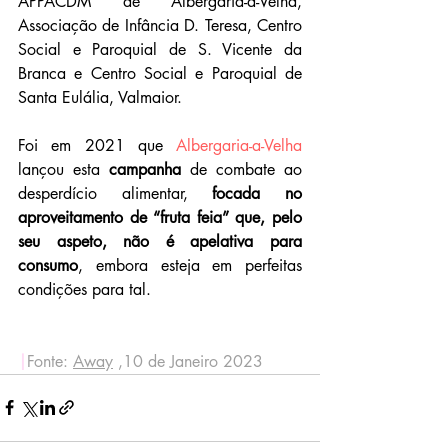
APPACDM de Albergaria-a-Velha, 
Associação de Infância D. Teresa, Centro 
Social e Paroquial de S. Vicente da 
Branca e Centro Social e Paroquial de 
Santa Eulália, Valmaior.
Foi em 2021 que 
Albergaria-a-Velha
lançou esta 
campanha 
de combate ao 
desperdício alimentar, 
focada no 
aproveitamento de “fruta feia” que, pelo 
seu aspeto, não é apelativa para 
consumo
, embora esteja em perfeitas 
condições para tal.
|
Fonte: 
Away
 ,10 de Janeiro 2023