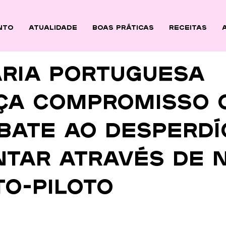
nto
ATUALIDADE
BOAS PRÁTICAS
Receitas
aria Portuguesa
ça compromisso 
bate ao desperdí
ntar através de 
to-piloto