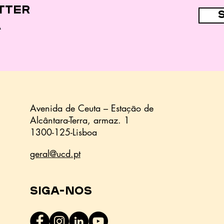
das crianças
tter
a
Avenida de Ceuta – Estação de
Alcântara-Terra,
armaz.
1
1300-125-Lisboa
geral@ucd.pt
Siga-nos