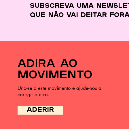
desperdiçar quase
Subscreva uma newsle
nada
que
não vai deitar for
adira ao
movimento
Una-se a este movimento e ajude-nos a
corrigir o erro.
ADERIR