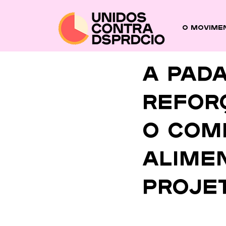
O Movime
A Pad
refor
o com
alime
proje