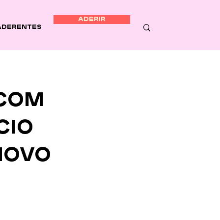
ADERIR
Aderentes
com
cio
novo