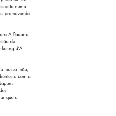
desconto numa 
ja, promovendo 
ara A Padaria 
estão de 
rketing d’A 
de massa mãe, 
dientes e com a 
rdagens 
dos 
ar que a 