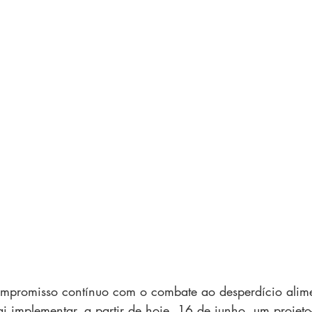
mpromisso contínuo com o combate ao desperdício alime
ai implementar, a partir de hoje, 16 de junho, um projeto