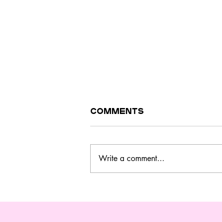
Comments
Write a comment...
Este curso no
Barreiro ensina a
cozinhar melhor,
gastar menos e