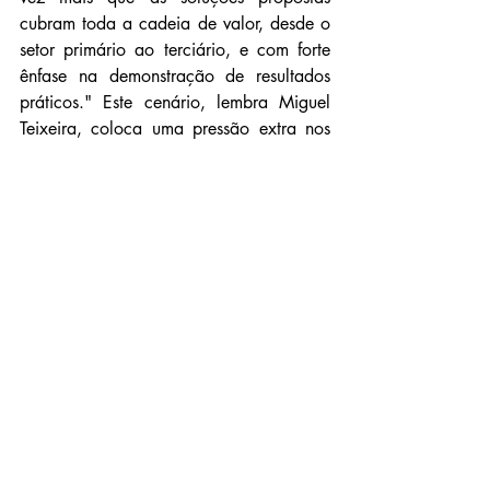
cubram toda a cadeia de valor, desde o 
setor primário ao terciário, e com forte 
ênfase na demonstração de resultados 
práticos." Este cenário, lembra Miguel 
Teixeira, coloca uma pressão extra nos 
projetos de investigação, para que estes 
resultem em algo que seja transposto 
para a indústria, por forma que chegue 
ao consumidor final.
Uma outra vertente prende-se com a 
investigação e desenvolvimento de novas 
soluções nunca antes pensadas. É o 
caso, refere Helena Gomes, da 
metabolómica e que tem permitido 
estudar os metabolitos existentes em 
diferentes matrizes (por exemplo, vegetal 
e animal) e em indivíduos sujeitos a 