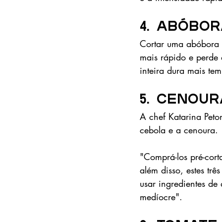
4. Abóbo
Cortar uma abóbora 
mais rápido e perde 
inteira dura mais te
5. Cenour
A chef Katarina Peton
cebola e a cenoura. 
"Comprá-los pré-corta
além disso, estes tr
usar ingredientes de 
medíocre". 