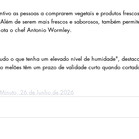
ntivo as pessoas a comprarem vegetais e produtos frescos 
 Além de serem mais frescos e saborosos, também permit
nota o chef Antonio Wormley. 
udo o que tenha um elevado nível de humidade", destaca
o melões têm um prazo de validade curto quando cortad
o Minuto, 26 de Junho de 2026