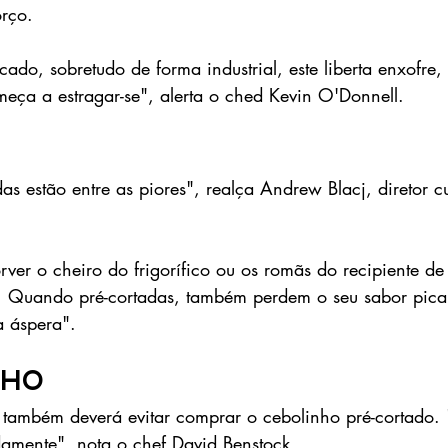
orço. 
do, sobretudo de forma industrial, este liberta enxofre, 
meça a estragar-se", alerta o ched Kevin O'Donnell.
as estão entre as piores", realça Andrew Blacj, diretor c
ver o cheiro do frigorífico ou os romãs do recipiente de
. Quando pré-cortadas, também perdem o seu sabor pica
a áspera". 
nho
 também deverá evitar comprar o cebolinho pré-cortado. 
damente", nota o chef David Benstock.