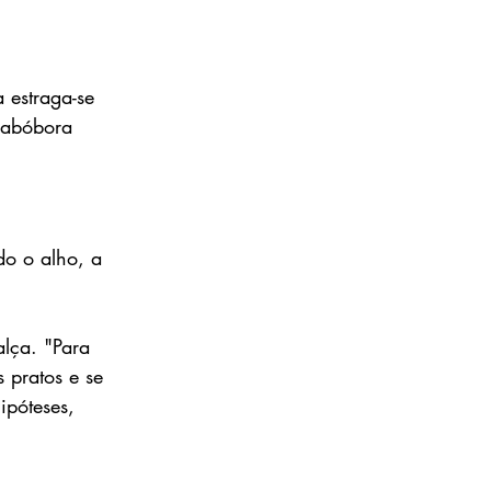
 estraga-se 
 abóbora 
do o alho, a 
alça. "Para 
 pratos e se 
ipóteses, 