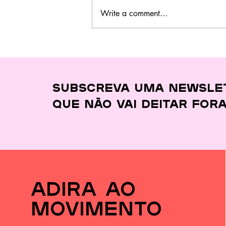
Write a comment...
Este curso no
Barreiro ensina a
cozinhar melhor,
gastar menos e
desperdiçar quase
Subscreva uma newsle
nada
que
não vai deitar for
adira ao
movimento