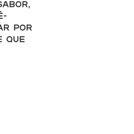
abor, 
é-
ar por 
e que 