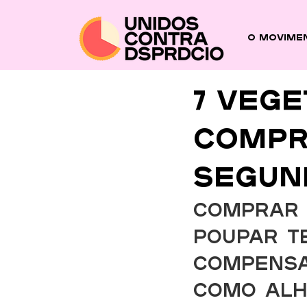
O Movime
7 vege
compr
segun
Comprar 
poupar t
compensa
como alh