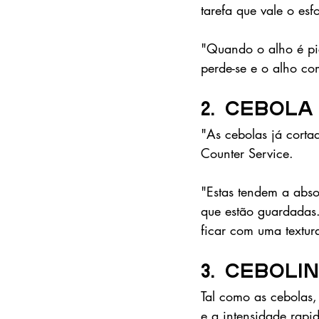
tarefa que vale o esf
"Quando o alho é pica
perde-se e o alho co
2. Cebola
"As cebolas já cortad
Counter Service.
"Estas tendem a absor
que estão guardadas
ficar com uma textur
3. Ceboli
Tal como as cebolas,
e a intensidade rapi