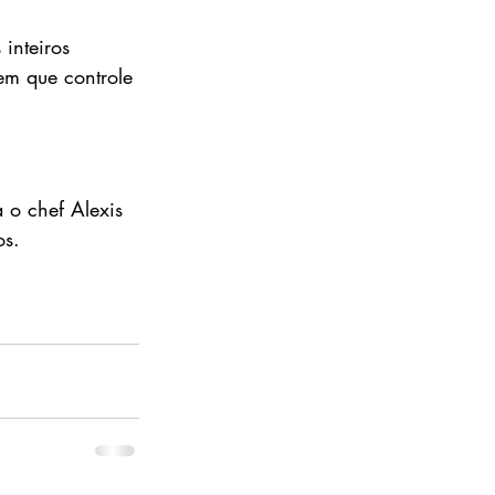
inteiros 
em que controle 
 o chef Alexis 
os.