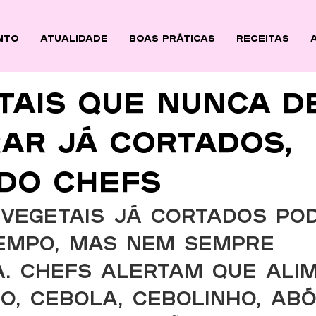
nto
ATUALIDADE
BOAS PRÁTICAS
Receitas
tais que nunca d
ar já cortados,
do chefs
vegetais já cortados po
empo, mas nem sempre 
. Chefs alertam que ali
o, cebola, cebolinho, abó