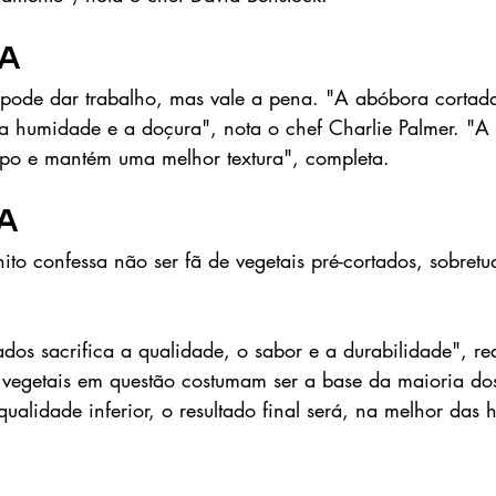
ra
pode dar trabalho, mas vale a pena. "A abóbora cortada
a humidade e a doçura", nota o chef Charlie Palmer. "A
mpo e mantém uma melhor textura", completa. 
a 
ito confessa não ser fã de vegetais pré-cortados, sobretu
dos sacrifica a qualidade, o sabor e a durabilidade", re
ês vegetais em questão costumam ser a base da maioria dos
qualidade inferior, o resultado final será, na melhor das h