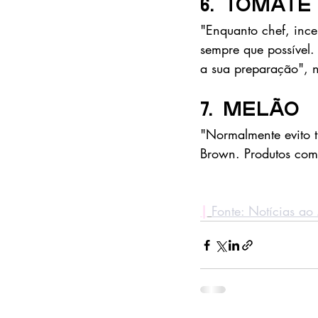
6. Tomate
"Enquanto chef, ince
sempre que possível.
a sua preparação", 
7. Melão
"Normalmente evito t
Brown. Produtos com
|
Fonte: Notícias a