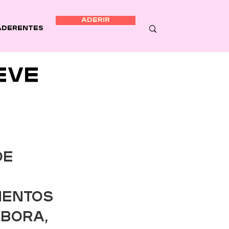
ADERIR
Aderentes
eve
de 
mentos 
bora, 