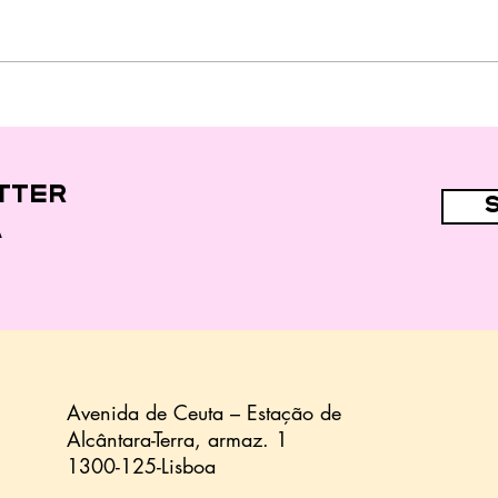
"Fast food" e
alimentos
ultraprocessados
nas dietas de 44,7%
das crianças
tter
a
Avenida de Ceuta – Estação de
Alcântara-Terra,
armaz.
1
1300-125-Lisboa