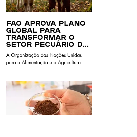
FAO aprova plano
global para
transformar o
setor pecuário de
forma
A Organização das Nações Unidas
sustentável
para a Alimentação e a Agricultura
(FAO) aprovou um novo Plano de Ação
Global para a Transformação
Sustentável da Pecuária, considerado o
primeiro quadro internacional
negociado especificamente para orientar
a evolução sustentável deste setor. A
decisão foi tomada durante a 30.ª
Sessão do Comité de Agricultura da
FAO (COAG), em Roma, reunindo o
apoio dos Estados-membros para uma