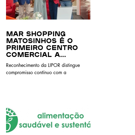
analisados, seguindo-se a França e o
Reino Unido, respetivamente no segundo
e terceiro lugar.
MAR Shopping
Matosinhos É O
primeiro centro
comercial a
CONQUISTAR A
Reconhecimento da LIPOR distingue
certificação
compromisso contínuo com a
“Coração Verde”
sustentabilidade e gestão responsável de
resíduos