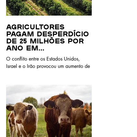
Agricultores
pagam desperdício
de 25 milhões por
ano em
fertilizantes
O conflito entre os Estados Unidos,
Israel e o Irão provocou um aumento de
cerca de 80% no preço da ureia,
principal fertilizante azotado, que
ultrapassa os 850 dólares por tonelada,
o nível mais alto desde 2022.