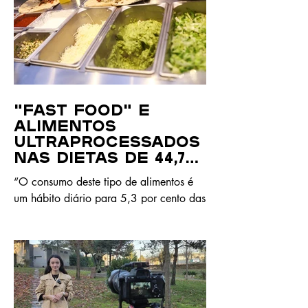
"Fast food" e
alimentos
ultraprocessados
nas dietas de 44,7%
das crianças
“O consumo deste tipo de alimentos é
um hábito diário para 5,3 por cento das
crianças dos seis aos 14 anos, enquanto
7,1 por cento fazem-no entre quatro e
seis vezes por semana e 32,3 por cento
entre uma e três vezes por semana”,
reporta o INE.