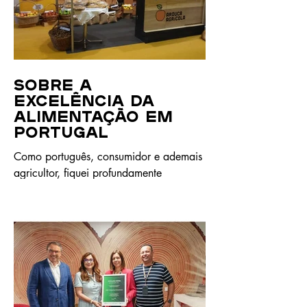
Sobre a
excelência da
alimentação em
Portugal
Como português, consumidor e ademais
agricultor, fiquei profundamente
contente, para não dizer mesmo
orgulhoso, com a classificação de topo,
recentemente atribuída a Portugal pela
prestigiada revista The Economist, no
que concerne à resiliência do sistema
alimentar e agrícola português;
efetivamente foi atribuído ao nosso País
o primeiro lugar entre os 60 países