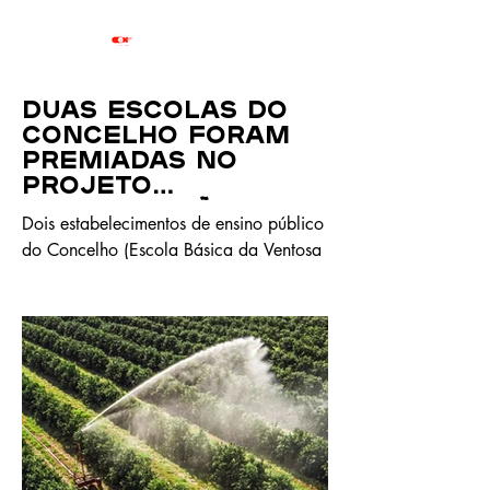
Duas escolas do
Concelho foram
premiadas no
projeto
“Alimentação
Dois estabelecimentos de ensino público
Saudável e
do Concelho (Escola Básica da Ventosa
Sustentável”
e Escola Básica Carlos Bernardes) foram
recentemente premiados no âmbito da
edição de 2025/2026 do projeto
“Alimentação Saudável e Sustentável”.