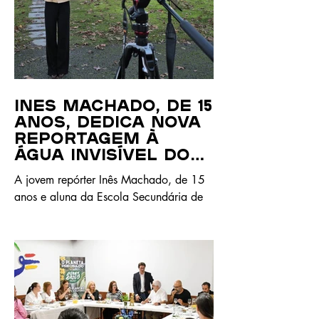
Inês Machado, de 15
anos, dedica nova
reportagem à
água invisível dos
alimentos
A jovem repórter Inês Machado, de 15
anos e aluna da Escola Secundária de
Felgueiras, apresentou uma nova
reportagem de vídeo, intitulada “Pegada
Hídrica”, realizada no âmbito do
programa Jovens Repórteres para o
Ambiente (JRA), uma iniciativa
internacional da Foundation for
Environmental Education, implementada