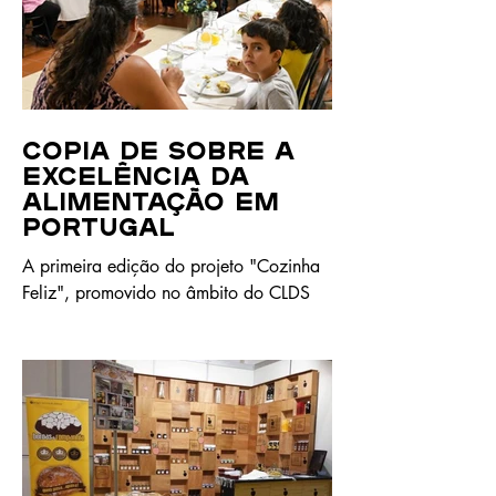
em Portugal pela ABAAE.
Cópia de Sobre a
excelência da
alimentação em
Portugal
A primeira edição do projeto "Cozinha
Feliz", promovido no âmbito do CLDS
5G-Lanhoso, chegou ao fim com um
almoço preparado pelos participantes,
colocando em prática os conhecimentos
adquiridos ao longo das sessões.